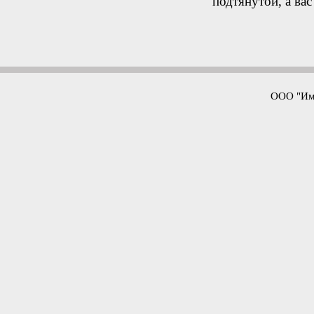
подтянутой, а ва
ООО "Имп