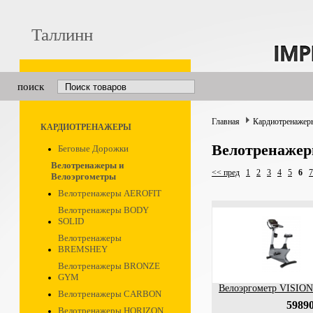
Таллинн
поиск
Главная
Кардиотренажер
КАРДИОТРЕНАЖЕРЫ
Велотренажер
Беговые Дорожки
Велотренажеры и
<< пред
1
2
3
4
5
6
7
Велоэргометры
Велотренажеры AEROFIT
Велотренажеры BODY
SOLID
Велотренажеры
BREMSHEY
Велотренажеры BRONZE
GYM
Велоэргометр VISION
Велотренажеры CARBON
59890
Велотренажеры HORIZON