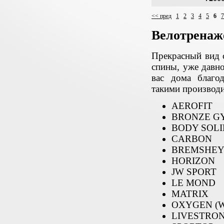
<< пред
1
2
3
4
5
6
7
Велотрена
Прекрасный вид 
спины, уже давно
вас дома благо
такими производ
AEROFIT
BRONZE G
BODY SOLI
CARBON
BREMSHE
HORIZON
JW SPORT
LE MOND
MATRIX
OXYGEN (
LIVESTRO