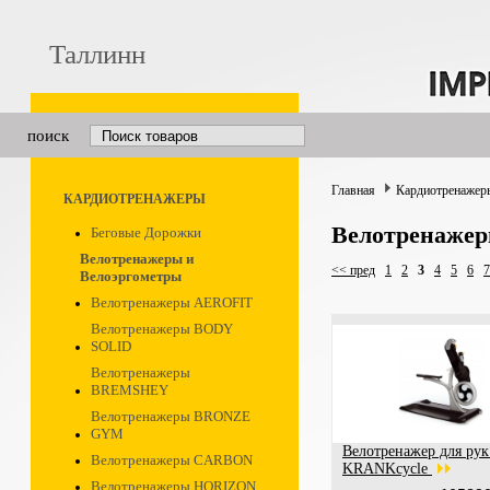
Таллинн
поиск
Главная
Кардиотренажер
КАРДИОТРЕНАЖЕРЫ
Велотренажер
Беговые Дорожки
Велотренажеры и
<< пред
1
2
3
4
5
6
7
Велоэргометры
Велотренажеры AEROFIT
Велотренажеры BODY
SOLID
Велотренажеры
BREMSHEY
Велотренажеры BRONZE
GYM
Велотренажер для рук
Велотренажеры CARBON
KRANKcycle
Велотренажеры HORIZON