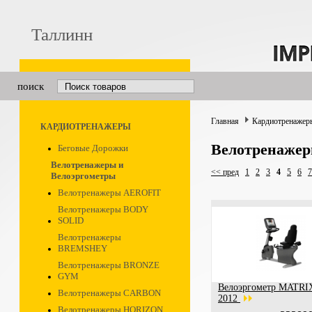
Таллинн
поиск
Главная
Кардиотренажер
КАРДИОТРЕНАЖЕРЫ
Велотренажер
Беговые Дорожки
Велотренажеры и
<< пред
1
2
3
4
5
6
7
Велоэргометры
Велотренажеры AEROFIT
Велотренажеры BODY
SOLID
Велотренажеры
BREMSHEY
Велотренажеры BRONZE
GYM
Велоэргометр MATRI
Велотренажеры CARBON
2012
Велотренажеры HORIZON