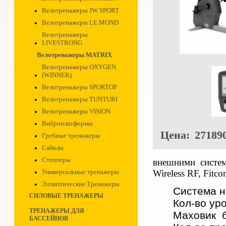
Велотренажеры JW SPORT
Велотренажеры LE MOND
Велотренажеры
LIVESTRONG
Велотренажеры MATRIX
Велотренажеры OXYGEN
(WINNER)
Велотренажеры SPORTOP
Велотренажеры TUNTURI
Велотренажеры VISION
Виброплатформы
Цена:
271890
Гребные тренажеры
Сайклы
Степперы
внешними систем
Wireless RF, Fitco
Универсальные тренажеры
Эллиптические Тренажеры
Система н
СИЛОВЫЕ ТРЕНАЖЕРЫ
Кол-во уро
ТРЕНАЖЕРЫ ДЛЯ
Маховик 
БАССЕЙНОВ