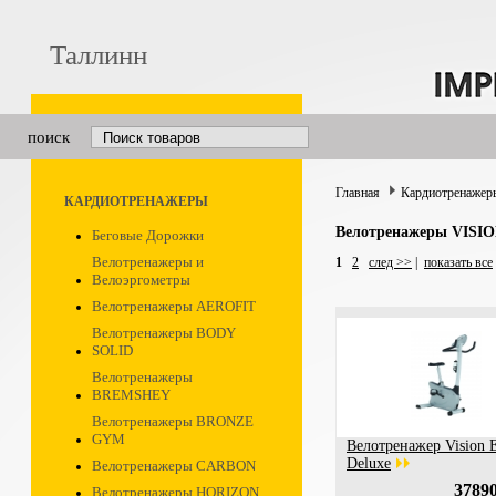
Таллинн
поиск
Главная
Кардиотренажер
КАРДИОТРЕНАЖЕРЫ
Велотренажеры VISI
Беговые Дорожки
Велотренажеры и
1
2
след >>
|
показать все
Велоэргометры
Велотренажеры AEROFIT
Велотренажеры BODY
SOLID
Велотренажеры
BREMSHEY
Велотренажеры BRONZE
GYM
Велотренажер Vision 
Deluxe
Велотренажеры CARBON
37890
Велотренажеры HORIZON