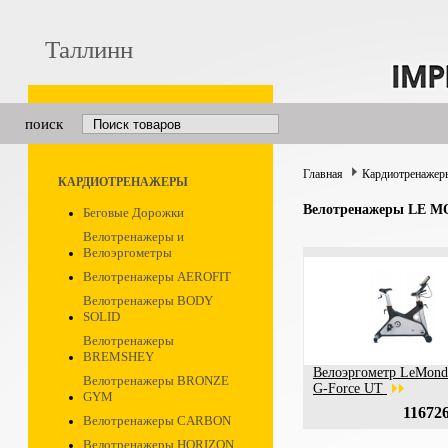
Таллинн
поиск
Главная
Кардиотренажер
КАРДИОТРЕНАЖЕРЫ
Велотренажеры LE 
Беговые Дорожки
Велотренажеры и
Велоэргометры
Велотренажеры AEROFIT
Велотренажеры BODY
SOLID
Велотренажеры
BREMSHEY
Велоэргометр LeMond 
Велотренажеры BRONZE
G-Force UT
GYM
116726
Велотренажеры CARBON
Велотренажеры HORIZON