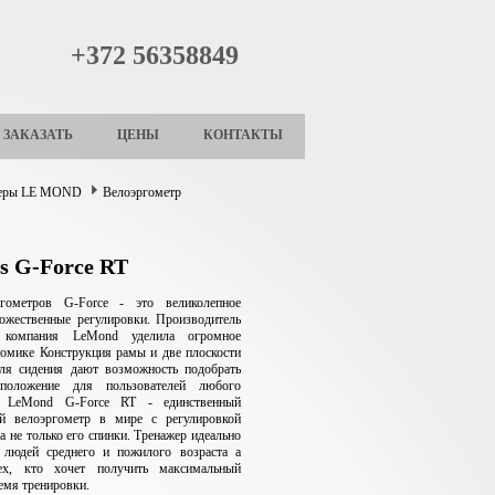
+372 56358849
ЗАКАЗАТЬ
ЦЕНЫ
КОНТАКТЫ
жеры LE MOND
Велоэргометр
s G-Force RT
гометров G-Force - это великолепное
ожественные регулировки. Производитель
я компания LeMond уделила огромное
номике Конструкция рамы и две плоскости
для сидения дают возможность подобрать
 положение для пользователей любого
я. LeMond G-Force RT - единственный
ый велоэргометр в мире с регулировкой
 а не только его спинки. Тренажер идеально
 людей среднего и пожилого возраста а
ех, кто хочет получить максимальный
емя тренировки.