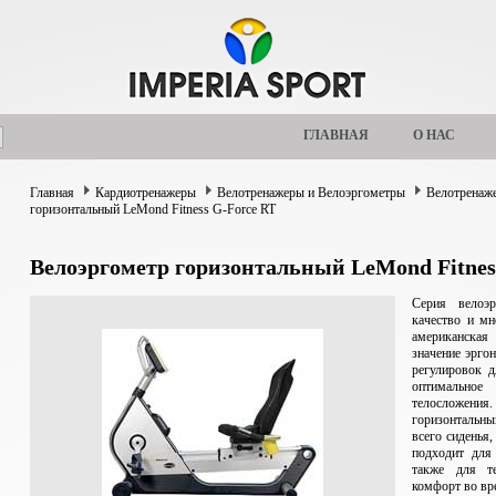
ГЛАВНАЯ
О НАС
Главная
Кардиотренажеры
Велотренажеры и Велоэргометры
Велотрена
горизонтальный LeMond Fitness G-Force RT
Велоэргометр горизонтальный LeMond Fitnes
Серия велоэр
качество и мн
американска
значение эрго
регулировок 
оптимальное
телосложени
горизонтальн
всего сиденья,
подходит для
также для т
комфорт во вр