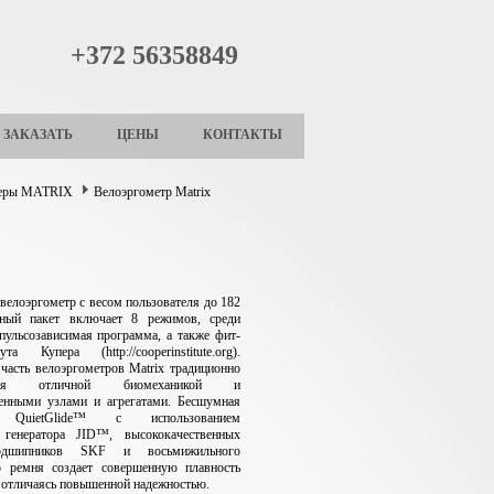
+372 56358849
ЗАКАЗАТЬ
ЦЕНЫ
КОНТАКТЫ
жеры MATRIX
Велоэргометр Matrix
велоэргометр с весом пользователя до 182
ный пакет включает 8 режимов, среди
пульсозависимая программа, а также фит-
а Купера (http://cooperinstitute.org).
часть велоэргометров Matrix традиционно
уется отличной биомеханикой и
венными узлами и агрегатами. Бесшумная
я QuietGlide™ с использованием
 генератора JID™, высококачественных
одшипников SKF и восьмижильного
о ремня создает совершенную плавность
м отличаясь повышенной надежностью.