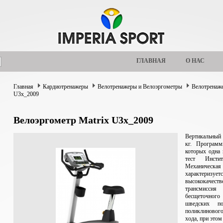
ГЛАВНАЯ
О НАС
Главная
Кардиотренажеры
Велотренажеры и Велоэргометры
Велотрена
U3x_2009
Велоэргометр Matrix U3x_2009
Вертикальный 
кг. Программ
которых одна 
тест Институт
Механическая 
характериз
высококачест
трансмисси
беcщеточного
шведских п
поликлиновог
хода, при это