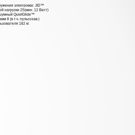
ружения электромаг. JID™
ей нагрузки 25(мин. 12 Ватт)
шумный QuietGlide™
рамм
8
(в т.ч. пульсозав.)
льзователя
182 кг.