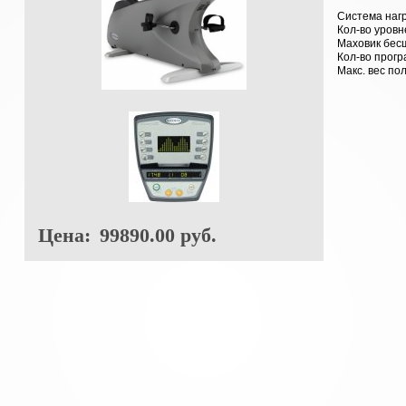
Система наг
Кол-во уровн
Маховик
бес
Кол-во прог
Макс. вес по
Цена:
99890.00 руб.