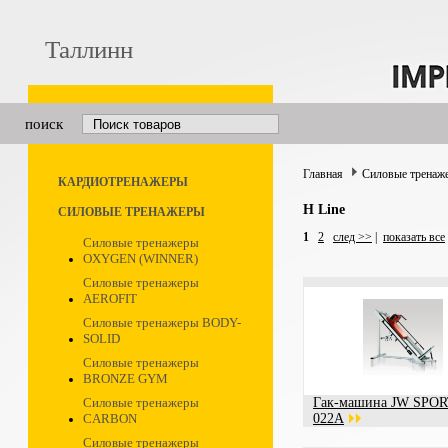
Таллинн
поиск
Главная
Силовые тренаж
КАРДИОТРЕНАЖЕРЫ
H Line
СИЛОВЫЕ ТРЕНАЖЕРЫ
1
2
след >>
|
показать все
Силовые тренажеры
OXYGEN (WINNER)
Силовые тренажеры
AEROFIT
Силовые тренажеры BODY-
SOLID
Силовые тренажеры
BRONZE GYM
Силовые тренажеры
Гак-машина JW SPOR
CARBON
022A
Силовые тренажеры