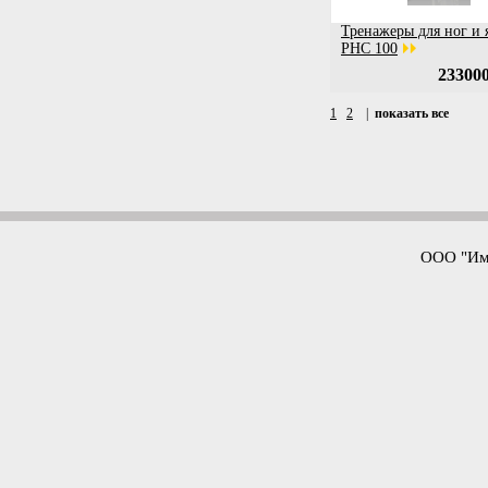
Тренажеры для ног и 
PHC 100
233000
1
2
|
показать все
ООО "Имп