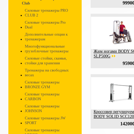
99900
Club
Силовые тренажеры PRO
CLUB 2
Силовые тренажеры Pro
Dual
Дополнительные опции к
тренажерам
Многофункциональные
грузоблочные тренажеры
Жим ногами BODY S
SLP500G
Силовые стойки, скамьи,
стойки для хранения
95900
Тренажеры на свободных
весах
Силовые тренажеры
BRONZE GYM
Силовые тренажеры
CARBON
Силовые тренажеры
JOHNSON
Кроссовер регулируе
BODY SOLID SCC120
Силовые тренажеры JW
SPORT
142000
Силовые тренажеры