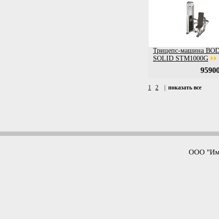
Трицепс-машина BO
SOLID STM1000G
95900
1
2
|
показать все
ООО "Имп