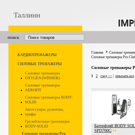
Таллинн
поиск
Главная
Силовые тренаж
КАРДИОТРЕНАЖЕРЫ
Силовые тренажеры Pro Clu
СИЛОВЫЕ ТРЕНАЖЕРЫ
Силовые тренажеры P
Силовые тренажеры
1
2
след >>
|
показать все
OXYGEN (WINNER)
Силовые тренажеры
AEROFIT
Силовые тренажеры BODY-
SOLID
Аксессуары, рукоятки,
грифы
Грузоблочные тренажеры
Батерфляй BODY SO
BODY-SOLID
SPD700G
Силовые тренажеры Pro