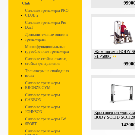
99900
Club
Силовые тренажеры PRO
CLUB 2
Силовые тренажеры Pro
Dual
Дополнительные опции к
тренажерам
Многофункциональные
грузоблочные тренажеры
Жим ногами BODY S
SLP500G
Силовые стойки, скамьи,
стойки для хранения
95900
Тренажеры на свободных
весах
Силовые тренажеры
BRONZE GYM
Силовые тренажеры
CARBON
Силовые тренажеры
JOHNSON
Кроссовер регулируе
BODY SOLID SCC120
Силовые тренажеры JW
SPORT
142000
Силовые тренажеры