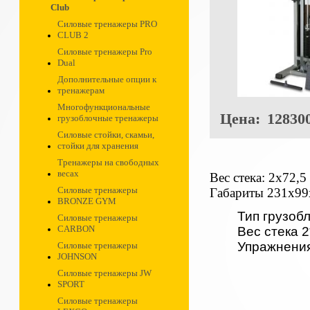
Club
Силовые тренажеры PRO
CLUB 2
Силовые тренажеры Pro
Dual
Дополнительные опции к
тренажерам
Многофункциональные
Цена:
128300
грузоблочные тренажеры
Силовые стойки, скамьи,
стойки для хранения
Тренажеры на свободных
весах
Вес стека: 2x72,5 
Силовые тренажеры
Габариты 231х99
BRONZE GYM
Тип грузоб
Силовые тренажеры
CARBON
Вес стека 2
Упражнени
Силовые тренажеры
JOHNSON
Силовые тренажеры JW
SPORT
Силовые тренажеры