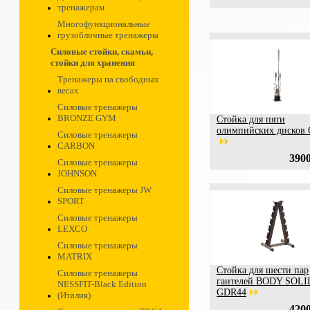
тренажерам
Многофункциональные
грузоблочные тренажеры
Силовые стойки, скамьи,
стойки для хранения
Тренажеры на свободных
весах
Силовые тренажеры
BRONZE GYM
Стойка для пяти
олимпийских дисков
Силовые тренажеры
CARBON
3900
Силовые тренажеры
JOHNSON
Силовые тренажеры JW
SPORT
Силовые тренажеры
LEXCO
Силовые тренажеры
MATRIX
Стойка для шести пар
Силовые тренажеры
гантелей BODY SOLI
NESSFIT-Black Edition
GDR44
(Италия)
4200