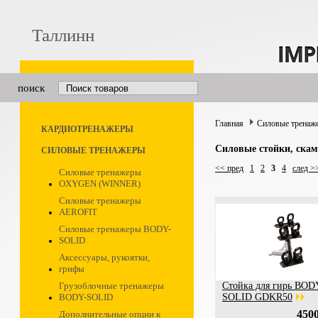
Таллинн
поиск
Главная
Силовые тренаж
КАРДИОТРЕНАЖЕРЫ
Силовые стойки, скам
СИЛОВЫЕ ТРЕНАЖЕРЫ
<< пред
1
2
3
4
след >
Силовые тренажеры
OXYGEN (WINNER)
Силовые тренажеры
AEROFIT
Силовые тренажеры BODY-
SOLID
Аксессуары, рукоятки,
грифы
Грузоблочные тренажеры
Стойка для гирь BOD
BODY-SOLID
SOLID GDKR50
4500
Дополнительные опции к