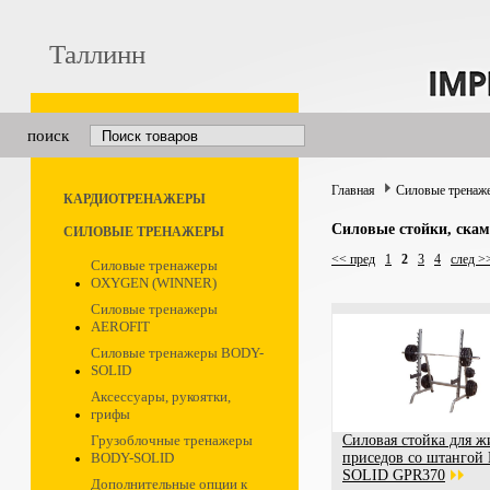
Таллинн
поиск
Главная
Силовые тренаж
КАРДИОТРЕНАЖЕРЫ
Силовые стойки, скам
СИЛОВЫЕ ТРЕНАЖЕРЫ
<< пред
1
2
3
4
след >
Силовые тренажеры
OXYGEN (WINNER)
Силовые тренажеры
AEROFIT
Силовые тренажеры BODY-
SOLID
Аксессуары, рукоятки,
грифы
Грузоблочные тренажеры
Силовая стойка для ж
BODY-SOLID
приседов со штанго
SOLID GPR370
Дополнительные опции к