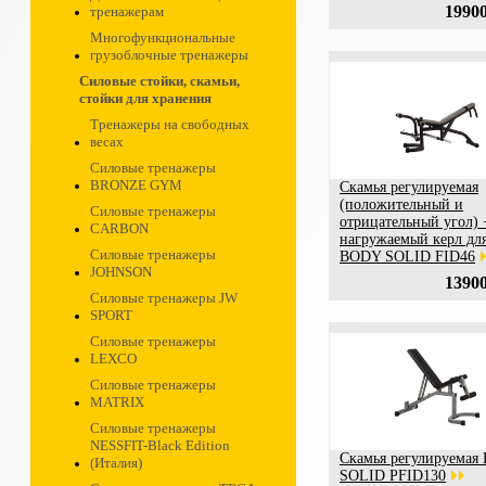
19900
тренажерам
Многофункциональные
грузоблочные тренажеры
Силовые стойки, скамьи,
стойки для хранения
Тренажеры на свободных
весах
Силовые тренажеры
BRONZE GYM
Скамья регулируемая
(положительный и
Силовые тренажеры
отрицательный угол) 
CARBON
нагружаемый керл для
Силовые тренажеры
BODY SOLID FID46
JOHNSON
13900
Силовые тренажеры JW
SPORT
Силовые тренажеры
LEXCO
Силовые тренажеры
MATRIX
Силовые тренажеры
NESSFIT-Black Edition
Скамья регулируема
(Италия)
SOLID PFID130