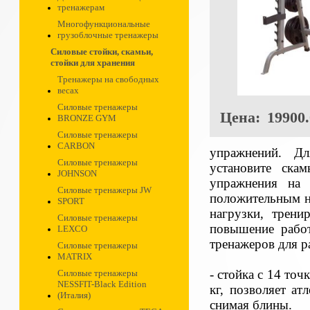
тренажерам
Многофункциональные
грузоблочные тренажеры
Силовые стойки, скамьи,
стойки для хранения
Тренажеры на свободных
весах
Силовые тренажеры
Цена:
19900.
BRONZE GYM
Силовые тренажеры
CARBON
упражнений. Дл
Силовые тренажеры
установите ска
JOHNSON
упражнения на 
Силовые тренажеры JW
положительным на
SPORT
нагрузки, трен
Силовые тренажеры
повышение работ
LEXCO
тренажеров для р
Силовые тренажеры
MATRIX
- стойка с 14 то
Силовые тренажеры
NESSFIT-Black Edition
кг, позволяет ат
(Италия)
снимая блины.