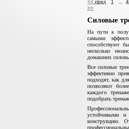
<< пред
1
...
4
>>
Силовые т
На пути к полу
самыми эффект
способствуют б
несколько нюан
домашних силовы
Все силовые тре
эффективно при
подходят, как дл
позволяют боле
каждого тренаже
подобрать тренаж
Профессиональ
устойчивыми и
конструкцию. О
профессиональны