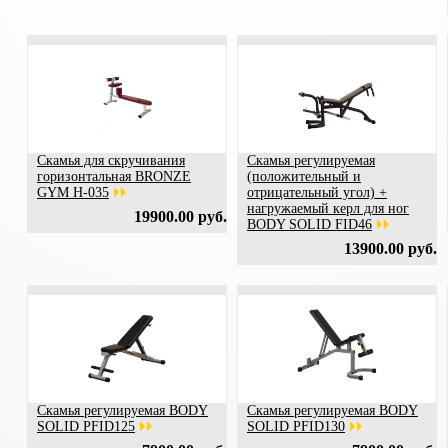
Скамья для скручивания
Скамья регулируемая
горизонтальная BRONZE
(положительный и
GYM H-035
отрицательный угол) +
нагружаемый керл для ног
19900.00 руб.
BODY SOLID FID46
13900.00 руб.
Скамья регулируемая BODY
Скамья регулируемая BODY
SOLID PFID125
SOLID PFID130