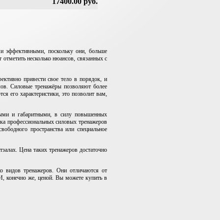
17400.00 руб.
и эффективными, поскольку они, больше
отметить несколько нюансов, связанных с
ективно привести свое тело в порядок, и
лов. Силовые тренажёры позволяют более
ся его характеристики, это позволит вам,
выми и габаритными, в силу повышенных
овка профессиональных силовых тренажеров
вободного пространства или специальное
залах. Цена таких тренажеров достаточно
ко видов тренажеров. Они отличаются от
, конечно же, ценой. Вы можете купить в