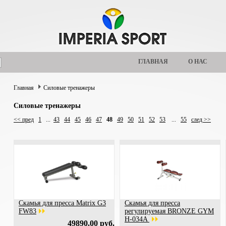
ГЛАВНАЯ
О НАС
Главная
Силовые тренажеры
Силовые тренажеры
<< пред
1
...
43
44
45
46
47
48
49
50
51
52
53
...
55
след >>
Скамья для пресса Matrix G3
Скамья для пресса
FW83
регулируемая BRONZE GYM
H-034A
49890.00 руб.