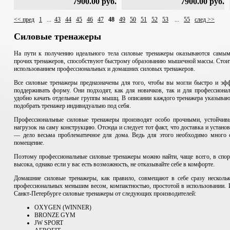
7900.00 руб.
7900.00 руб.
<< пред
1
...
43
44
45
46
47
48
49
50
51
52
53
...
55
след >>
Силовые тренажеры
На пути к получению идеального тела силовые тренажеры оказываются самым
прочих тренажеров, способствуют быстрому образованию мышечной массы. Стоит 
использованием профессиональных и домашних силовых тренажеров.
Все силовые тренажеры предназначены для того, чтобы вы могли быстро и эфф
поддерживать форму. Они подходят, как для новичков, так и для профессиона
удобно качать отдельные группы мышц. В описании каждого тренажера указывают
подобрать тренажер индивидуально под себя.
Профессиональные силовые тренажеры производят особо прочными, устойчи
нагрузок на саму конструкцию. Отсюда и следует тот факт, что доставка и устан
— дело весьма проблематичное для дома. Ведь для этого необходимо много с
помещение.
Поэтому профессиональные силовые тренажеры можно найти, чаще всего, в спорт
высока, однако если у вас есть возможность, не отказывайте себе в комфорте.
Домашние силовые тренажеры, как правило, совмещают в себе сразу несколь
профессиональных меньшим весом, компактностью, простотой в использовании. И
Санкт-Петербурге силовые тренажеры от следующих производителей:
OXYGEN (WINNER)
BRONZE GYM
JW SPORT