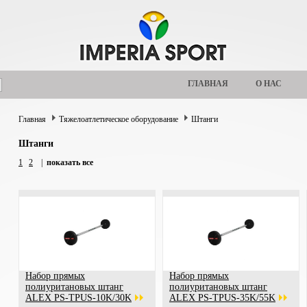
ГЛАВНАЯ
О НАС
Главная
Тяжелоатлетическое оборудование
Штанги
Штанги
1
2
|
показать все
Набор прямых
Набор прямых
полиуритановых штанг
полиуритановых штанг
ALEX PS-TPUS-10K/30K
ALEX PS-TPUS-35K/55K