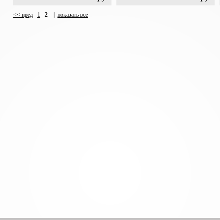
<< пред
1
2
|
показать все