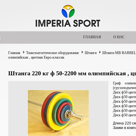
ГЛАВНАЯ
О НАС
Главная
Тяжелоатлетическое оборудование
Штанги
Штанги MB BARBE
олимпийская , цветная Евро-классик
Штанга 220 кг ф 50-2200 мм олимпийская , ц
Гриф олимп
(грузоподъемно
Диск ф50 цветн
Диск ф50 цветн
Диск ф50 цветн
Диск ф50 цветн
Диск ф50 цветн
Диск ф50 цветн
Длина 220 с
Замки в комп