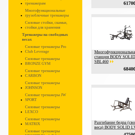
61700
тренажерам
Многофункциональные
грузоблочные тренажеры
Силовые стойки, скамьи,
стойки для хранения
Тренажеры на свободных
весах
Силовые тренажеры Pro
Club Leverage
Многофункциональна
станция BODY SOLI
Силовые тренажеры
SBL460
BRONZE GYM
68400
Силовые тренажеры
CARBON
Силовые тренажеры
JOHNSON
Силовые тренажеры JW
SPORT
Силовые тренажеры
LEXCO
Силовые тренажеры
Разгибание бедра (св
MATRIX
веса) BODY SOLID 
Силовые тренажеры
47500