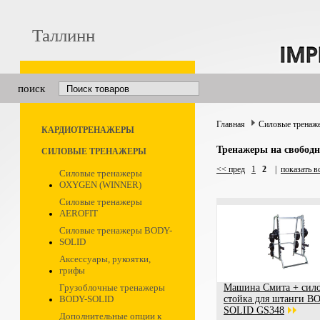
Таллинн
поиск
Главная
Силовые тренаж
КАРДИОТРЕНАЖЕРЫ
Тренажеры на свободн
СИЛОВЫЕ ТРЕНАЖЕРЫ
<< пред
1
2
|
показать в
Силовые тренажеры
OXYGEN (WINNER)
Силовые тренажеры
AEROFIT
Силовые тренажеры BODY-
SOLID
Аксессуары, рукоятки,
грифы
Грузоблочные тренажеры
Машина Смита + сило
BODY-SOLID
стойка для штанги B
SOLID GS348
Дополнительные опции к