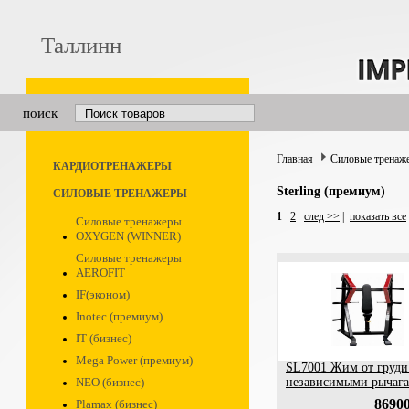
Таллинн
поиск
Главная
Силовые тренаж
КАРДИОТРЕНАЖЕРЫ
Sterling (премиум)
СИЛОВЫЕ ТРЕНАЖЕРЫ
1
2
след >>
|
показать все
Силовые тренажеры
OXYGEN (WINNER)
Силовые тренажеры
AEROFIT
IF(эконом)
Inotec (премиум)
IT (бизнес)
Mega Power (премиум)
SL7001 Жим от груди
NEO (бизнес)
независимыми рычаг
86900
Plamax (бизнес)