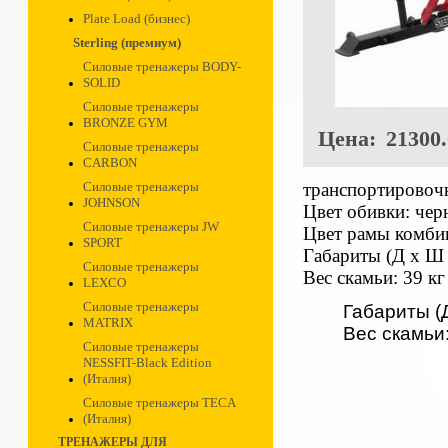
Plate Load (бизнес)
Sterling (премиум)
Силовые тренажеры BODY-
SOLID
Силовые тренажеры
BRONZE GYM
Цена:
21300.
Силовые тренажеры
CARBON
транспортировочн
Силовые тренажеры
JOHNSON
Цвет обивки: че
Силовые тренажеры JW
Цвет рамы комби
SPORT
Габариты (Д х Ш 
Силовые тренажеры
Вес скамьи: 39 кг
LEXCO
Силовые тренажеры
Габариты (Д
MATRIX
Вес скамьи:
Силовые тренажеры
NESSFIT-Black Edition
(Италия)
Силовые тренажеры TECA
(Италия)
ТРЕНАЖЕРЫ ДЛЯ