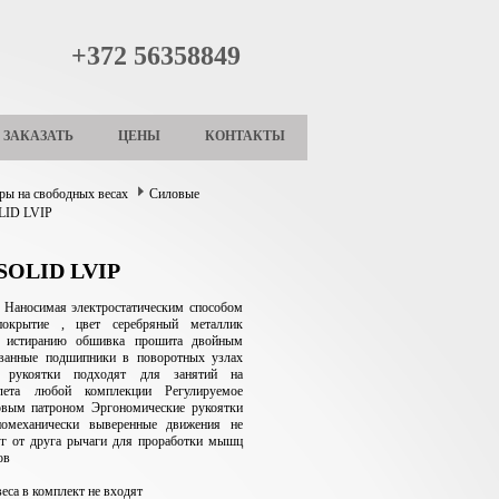
+372 56358849
ЗАКАЗАТЬ
ЦЕНЫ
КОНТАКТЫ
ры на свободных весах
Силовые
LID LVIP
 SOLID LVIP
 Наносимая электростатическим способом
покрытие , цвет серебряный металлик
к истиранию обшивка прошита двойным
ванные подшипники в поворотных узлах
е рукоятки подходят для занятий на
тлета любой комплекции Регулируемое
зовым патроном Эргономические рукоятки
омеханически выверенные движения не
уг от друга рычаги для проработки мышц
ов
еса в комплект не входят