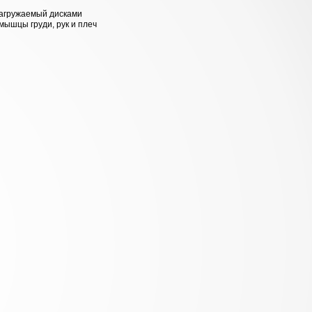
нагружаемый дисками
ышцы груди, рук и плеч