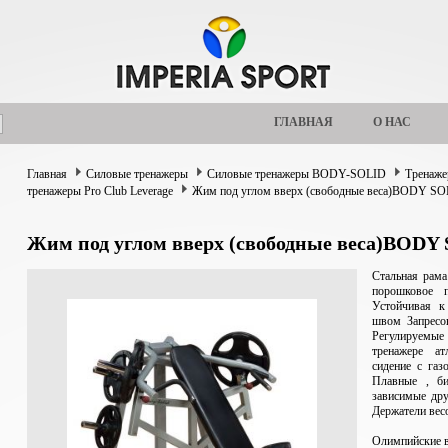
ГЛАВНАЯ
О НАС
Главная
Силовые тренажеры
Силовые тренажеры BODY-SOLID
Тренаже
тренажеры Pro Club Leverage
Жим под углом вверх (свободные веса)BODY SO
Жим под углом вверх (свободные веса)BODY
Стальная рама
порошковое 
Устойчивая 
швом Запресо
Регулируемы
тренажере а
сидение с га
Плавные , би
зависимые др
Держатели вес
Олимпийские в