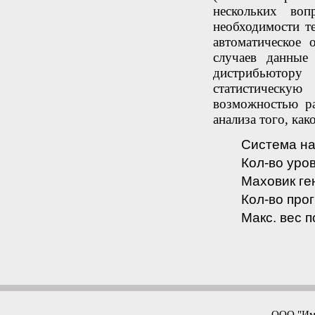
нескольких воп
необходимости т
автоматическое
случаев данные
дистрибьютор
статистическу
возможностью ра
анализа того, как
Система на
Кол-во уров
Маховик ге
Кол-во прог
Макс. вес п
ООО "Имп