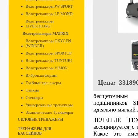
Велотренажеры JW SPORT
Велотренажеры LE MOND
Велотренажеры
LIVESTRONG
Велотренажеры MATRIX
Велотренажеры OXYGEN
(WINNER)
Велотренажеры SPORTOP
Велотренажеры TUNTURI
Велотренажеры VISION
Виброплатформы
Цена:
331890
Гребные тренажеры
Сайклы
беcщеточным 
Степперы
подшипников S
Универсальные тренажеры
идеально мягкий 
Эллиптические Тренажеры
ЗЕЛЕНЫЕ ТЕХН
СИЛОВЫЕ ТРЕНАЖЕРЫ
ассоциируется с
ТРЕНАЖЕРЫ ДЛЯ
Какое это име
БАССЕЙНОВ