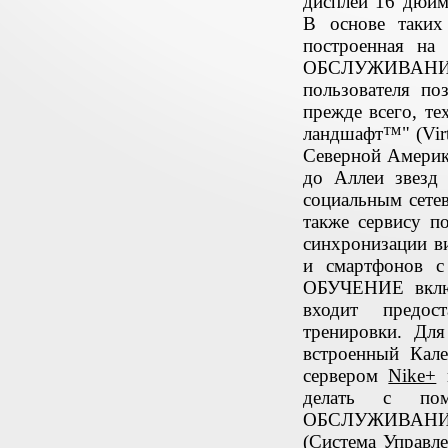
дисплей 16 дюйм
В основе таких
построенная н
ОБСЛУЖИВАНИ
пользователя по
прежде всего, т
ландшафт™" (Vir
Северной Америк
до Аллеи звезд 
социальным сетев
также сервису п
синхронизации в
и смартфонов с
ОБУЧЕНИЕ включ
входит предос
тренировки. Дл
встроенный Кале
сервером
Nike+
п
делать с по
ОБСЛУЖИВАНИЕ -
(Система Управл