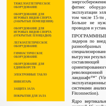
энергосбережени
ТЯЖЕЛОАТЛЕТИЧЕСКОЕ
фитнес оборуд
ОБОРУДОВАНИЕ
эксплуатации эл
ОБОРУДОВАНИЕ ДЛЯ
том числе 15-ти
ИГРОВЫХ ВИДОВ СПОРТА
(ЗАКРЫТЫЕ ПОМЕЩЕНИЯ)
Больше не нужн
проводов и устан
ОБОРУДОВАНИЕ ДЛЯ
ИГРОВЫХ ВИДОВ СПОРТА
ПРОГРАММНЫЕ 
(ОТКРЫТЫЕ ПЛОЩАДКИ)
лидеров по вне
ЛЕГКОАТЛЕТИЧЕСКОЕ
разнообразных
ОБОРУДОВАНИЕ
специализирован
ГИМНАСТИЧЕСКОЕ
выгрузки результ
ОБОРУДОВАНИЕ
составляющей 
ОБОРУДОВАНИЕ ДЛЯ
ориентированн
ЕДИНОБОРСТВ
революционной
ЭЛЕКТРОННЫЕ ТАБЛО
ландшафт™" (Vir
ИНВЕНТАРЬ
эксплуатационн
системами анализ
ЗАЩИТА ЗАЛА
Fitconnection).
ПОКРЫТИЯ ДЛЯ ЗАЛА
Ядро вертикаль