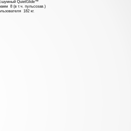
сшумный QuietGlide™
амм 8 (в т.ч. пульсозав.)
ользователя
182 кг.