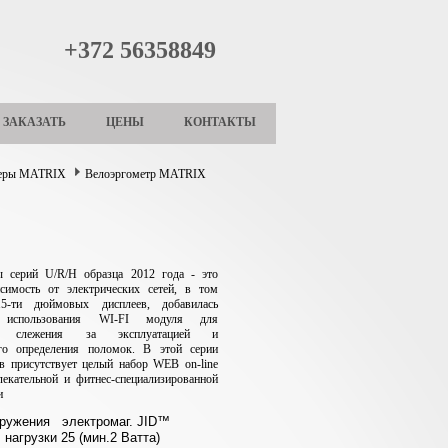
+372 56358849
ЗАКАЗАТЬ
ЦЕНЫ
КОНТАКТЫ
жеры MATRIX
Велоэргометр MATRIX
ы серий U/R/H образца 2012 года - это
исимость от электрических сетей, в том
5-ти дюймовых дисплеев, добавилась
ь использования WI-FI модуля для
го слежения за эксплуатацией и
ого определения поломок. В этой серии
в присутствует целый набор WEB on-line
лекательной и фитнес-специализированной
и
гружения электромаг. JID™
 нагрузки 25 (мин.2 Ватта)