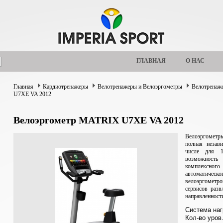
ГЛАВНАЯ
О НАС
Главная
Кардиотренажеры
Велотренажеры и Велоэргометры
Велотрена
U7XE VA 2012
Велоэргометр MATRIX U7XE VA 2012
Велоэргометр
полная незав
числе для 1
возможност
комплексно
автоматическ
велоэргометро
сервисов разв
направленност
Система на
Кол-во уров.