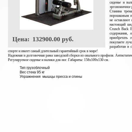
сиденье и ва
эргономичное 
Станина трен
порошковым п
не оставляют 
настоящий ше
Crunch Back E
содержания, 
Цена:
132900.00 руб.
приобретать 
покупаете лучш
разработан в 
спорте и имеет самый длительный гарантийный срок в мире!
Надежная и долговечная рама заводской сборки из овального профиля. Антистатич
Регулируемое сиденье и валики для ног. Габариты: 158х109х130 см.
Тип грузоблочный
Вес стека 95 кг
Упражнения мышцы пресса и спины