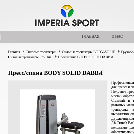
ГЛАВНАЯ
О НАС
Главная
Силовые тренажеры
Силовые тренажеры BODY-SOLID
Грузоб
Силовые тренажеры Pro Dual
Пресс/спина BODY SOLID DABBsf
Пресс/спина BODY SOLID DABBsf
Профессионал
для пресса и сп
Получите прес
места и обрати
Сильный и к
развитых мышц
тренировка
выполнения оп
Двухпозиционн
Ab Crunch Back
положение дл
обеспечивающ