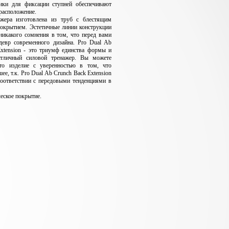
лики для фиксации ступней обеспечивают
расположение.
ажера изготовлена из труб с блестящим
окрытием. Эстетичные линии конструкции
никакого сомнения в том, что перед вами
девр современного дизайна. Pro Dual Ab
xtension - это триумф единства формы и
отличный силовой тренажер. Вы можете
это изделие с уверенностью в том, что
ее, т.к. Pro Dual Ab Crunch Back Extension
соответствии с передовыми тенденциями в
еское покрытие.