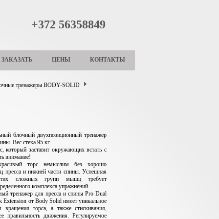
+372 56358849
ЗАКАЗАТЬ
ЦЕНЫ
КОНТАКТЫ
лочные тренажеры BODY-SOLID
ьный блочный двухпозиционный тренажер
ины. Вес стека 95 кг.
с, который заставит окружающих встать с
ть внимание!
расивый торс немыслим без хорошо
 пресса и нижней части спины. Успешная
 этих сложных групп мышц требует
ределенного комплекса упражнений.
ый тренажер для пресса и спины Pro Dual
 Extension от Body Solid имеет уникальное
я вращения торса, а также стискивания,
ее правильность движения. Регулируемое