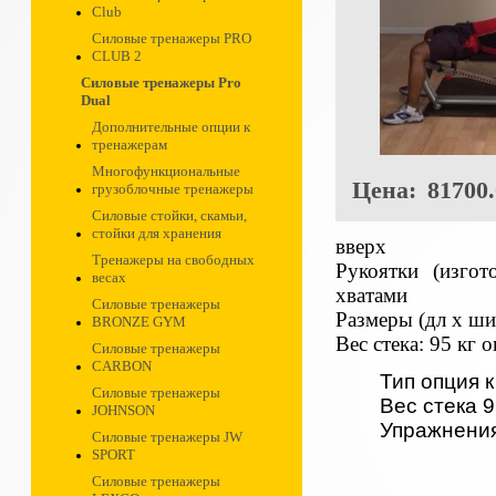
Club
Силовые тренажеры PRO
CLUB 2
Силовые тренажеры Pro
Dual
Дополнительные опции к
тренажерам
Многофункциональные
Цена:
81700.
грузоблочные тренажеры
Силовые стойки, скамьи,
стойки для хранения
вверх
Тренажеры на свободных
Рукоятки (изго
весах
хватами
Силовые тренажеры
Размеры (дл х ши
BRONZE GYM
Вес стека: 95 кг
Силовые тренажеры
CARBON
Тип опция 
Силовые тренажеры
Вес стека 9
JOHNSON
Упражнения
Силовые тренажеры JW
SPORT
Силовые тренажеры