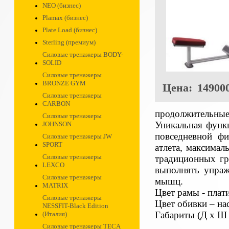
NEO (бизнес)
Plamax (бизнес)
Plate Load (бизнес)
Sterling (премиум)
Силовые тренажеры BODY-
SOLID
Силовые тренажеры
BRONZE GYM
Цена:
149000
Силовые тренажеры
CARBON
продолжительные
Силовые тренажеры
Уникальная функц
JOHNSON
повседневной фи
Силовые тренажеры JW
SPORT
атлета, максима
Силовые тренажеры
традиционных гр
LEXCO
выполнять упраж
Силовые тренажеры
мышц.
MATRIX
Цвет рамы - плат
Силовые тренажеры
Цвет обивки – н
NESSFIT-Black Edition
Габариты (Д х Ш 
(Италия)
Силовые тренажеры TECA