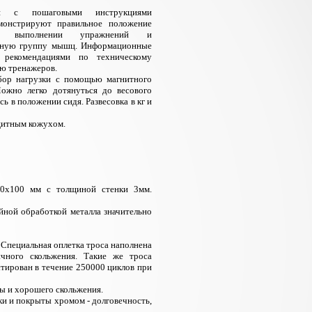
ии с пошаговыми инструкциями
монстрируют правильное положение
 выполнении упражнений и
нную группу мышц. Информационные
 рекомендациями по техническому
ю тренажеров.
ор нагрузки с помощью магнитного
Можно легко дотянуться до весового
сь в положении сидя. Развесовка в кг и
ащитным кожухом.
50х100 мм с толщиной стенки 3мм.
йной обработкой металла значительно
. Специальная оплетка троса наполнена
чного скольжения. Такие же троса
стирован в течение 250000 циклов при
ы и хорошего скольжения.
и и покрыты хромом - долговечность,