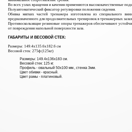
Во всех узлах вращения и качения применяются высококачественные по
Полуавтоматический фиксатор регулировки положения сидения.
Обивка мягких частей тренажера изготовлена из специального вини
предназначенного для продолжительных тренировок в тренажерных залах
Противоскользящие резиновые опоры тренажеров обеспечивают устойчи
от повреждения напольной поверхности зала.
ГАБАРИТЫ И ВЕСОВОЙ СТЕК:
Размеры: 149.4x135.6x182.6 см
Весовой стек: 275ф (125кг)
Размеры:
149.4x136x183 см.
Весовой стек: 125 кг.
Профиль - овальный 50х100 мм., стенка 3мм.
Ц
вет обивки - красный.
Цвет рамы - платиновый.