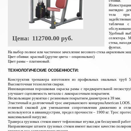
стойки.
Иллюстрац
наглядно де
тела при
задействова
таблички с
обслуживани
Удобный выб
Цена:
112700.00 руб.
селектора. 
стека, находя
фунтах.
На выбор полное или частичное зачехление весового стека акриловым з
Цвет обивки: красный (другие цвета – опционально)
Цвет рамы – платиновый.
ТЕХНОЛОГИЧЕСКИЕ ОСОБЕННОСТИ:
Конструктив тренажера изготовлен из профильных овальных труб 
Высокоточная технология сварки.
Инновационная порошковая окраска рамы с предварительной пескостру
улучшает сцепляемость металла с лакокрасочным покрытием.
Нескользящие рукоятки с резиновым покрытием диаметром в 39 мм.
Эластичный и долговечный трос американского концерна
American LOOS
гелиевой смазкой для уменьшения сопротивления движению и отли
используются в авиаиндустрии, предел прочности – 1900 кг. Трос проте
максимальной нагрузке.
Траверса грузовых стеков имеет тефлоновые втулки для бесшумной работ
Направляющие штанги грузовых стеков имеют высокое качество полировк
минимальное сопротивление трения.