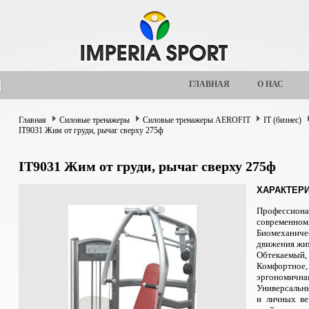
ГЛАВНАЯ
О НАС
Главная
Силовые тренажеры
Силовые тренажеры AEROFIT
IT (бизнес)
IT9031 Жим от груди, рычаг сверху 275ф
IT9031 Жим от груди, рычаг сверху 275ф
ХАРАКТЕРИ
Профессиона
современном,
Биомеханиче
движения жи
Обтекаемый,
Комфортн
эргономичная
Универсальн
и личных ве