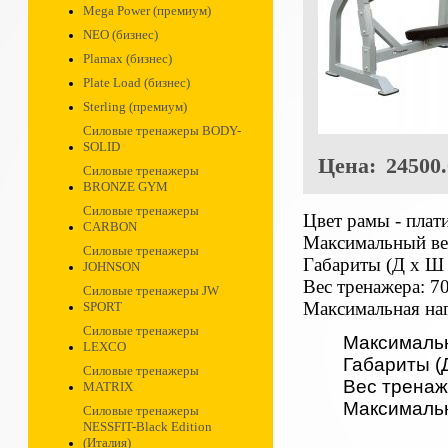
Mega Power (премиум)
NEO (бизнес)
Plamax (бизнес)
Plate Load (бизнес)
Sterling (премиум)
Силовые тренажеры BODY-
SOLID
Цена:
24500.
Силовые тренажеры
BRONZE GYM
Силовые тренажеры
Цвет рамы - пла
CARBON
Максимальный вес
Силовые тренажеры
Габариты (Д х Ш 
JOHNSON
Вес тренажера: 70
Силовые тренажеры JW
Максимальная наг
SPORT
Силовые тренажеры
Максимальн
LEXCO
Габариты (Д
Силовые тренажеры
Вес тренаже
MATRIX
Максимальн
Силовые тренажеры
NESSFIT-Black Edition
(Италия)