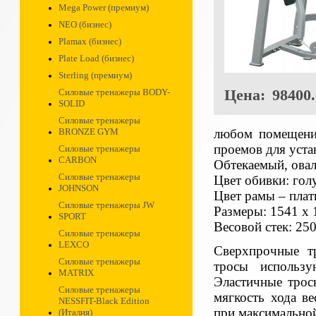
Mega Power (премиум)
NEO (бизнес)
Plamax (бизнес)
Plate Load (бизнес)
Sterling (премиум)
Цена:
98400.
Силовые тренажеры BODY-
SOLID
Силовые тренажеры
любом помещении
BRONZE GYM
проемов для уста
Силовые тренажеры
CARBON
Обтекаемый, ова
Силовые тренажеры
Цвет обивки: гол
JOHNSON
Цвет рамы – пла
Силовые тренажеры JW
Размеры: 1541 х 
SPORT
Весовой стек: 250
Силовые тренажеры
LEXCO
Сверхпрочные т
Силовые тренажеры
тросы использу
MATRIX
Эластичные трос
Силовые тренажеры
мягкость хода в
NESSFIT-Black Edition
при максимальной
(Италия)