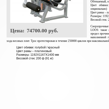
Обтекаемый, о
Цвет обивки
опционально)
Цвет рамы – п
Размеры: 119
Весовой стек: 
Сверхпрочные
Цена:
74700.00 руб.
LOOS
: такие
предел прочнос
наполненной г
хода весовых плит. Трос протестирован в течение 250000 циклов при максимальной
Цвет обивки: голубой / красный
Цвет рамы – платиновый.
Размеры: 1192X1167X1400 мм
Весовой стек: 200 ф (91 кг)