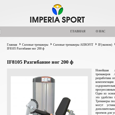
ГЛАВНАЯ
О НАС
Главная
Силовые тренажеры
Силовые тренажеры AEROFIT
IF(эконом)
IF8105 Разгибание ног 200 ф
IF8105 Разгибание ног 200 ф
Новейшая л
тренажеров
разработана 
комплектац
оздоровител
прогрессивным
Одно из осно
это удобство 
Тренажеры пос
могут устан
дополнительн
проемов для у