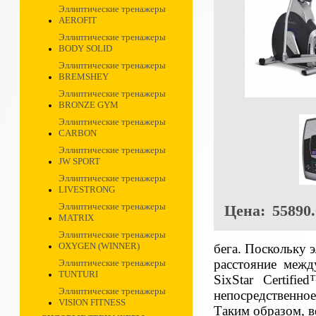
Эллиптические тренажеры
AEROFIT
Эллиптические тренажеры
BODY SOLID
Эллиптические тренажеры
BREMSHEY
Эллиптические тренажеры
BRONZE GYM
Эллиптические тренажеры
CARBON
Эллиптические тренажеры
JW SPORT
Эллиптические тренажеры
LIVESTRONG
Эллиптические тренажеры
Цена:
55890.
MATRIX
Эллиптические тренажеры
OXYGEN (WINNER)
бега. Поскольку 
расстояние меж
Эллиптические тренажеры
TUNTURI
SixStar Certifi
Эллиптические тренажеры
непосредственно
VISION FITNESS
Таким образом, в