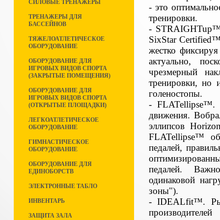
СИЛОВЫЕ ТРЕНАЖЕРЫ
- это оптимально
тренировки.
ТРЕНАЖЕРЫ ДЛЯ
БАССЕЙНОВ
- STRAIGHTup™. 
SixStar Certified
ТЯЖЕЛОАТЛЕТИЧЕСКОЕ
ОБОРУДОВАНИЕ
жестко фиксируя
актуально, пос
ОБОРУДОВАНИЕ ДЛЯ
ИГРОВЫХ ВИДОВ СПОРТА
чрезмерный нак
(ЗАКРЫТЫЕ ПОМЕЩЕНИЯ)
тренировки, но 
ОБОРУДОВАНИЕ ДЛЯ
голеностопы.
ИГРОВЫХ ВИДОВ СПОРТА
- FLATellipse™.
(ОТКРЫТЫЕ ПЛОЩАДКИ)
движения. Вобра
ЛЕГКОАТЛЕТИЧЕСКОЕ
эллипсов Horizo
ОБОРУДОВАНИЕ
FLATellipse™ о
ГИМНАСТИЧЕСКОЕ
педалей, правил
ОБОРУДОВАНИЕ
оптимизированн
ОБОРУДОВАНИЕ ДЛЯ
педалей. Важн
ЕДИНОБОРСТВ
одинаковой нагр
ЭЛЕКТРОННЫЕ ТАБЛО
зоны").
- IDEALfit™. Р
ИНВЕНТАРЬ
производителей
ЗАЩИТА ЗАЛА