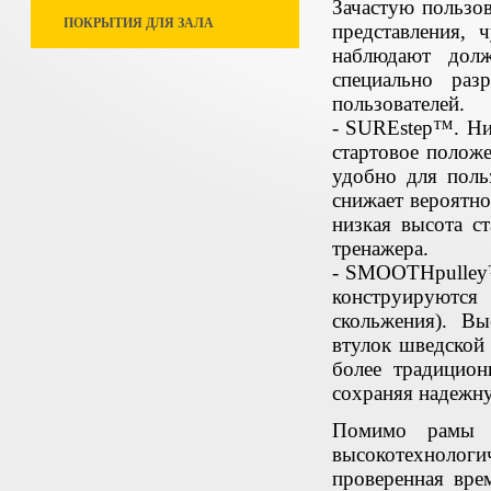
Зачастую пользов
ПОКРЫТИЯ ДЛЯ ЗАЛА
представления,
наблюдают долж
специально раз
пользователей.
- SUREstep™. Низ
стартовое положе
удобно для поль
снижает вероятно
низкая высота с
тренажера.
- SMOOTHpulley™
конструируются
скольжения). В
втулок шведской
более традицио
сохраняя надежн
Помимо рамы Si
высокотехноло
проверенная вре