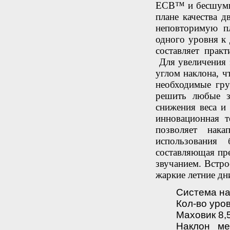
ECB™ и бесшумны
плане качества д
неповторимую пл
одного уровня к
составляет прак
Для увеличения 
углом наклона, ч
необходимые гр
решить любые з
снижения веса и 
инновационная 
позволяет нак
использования
составляющая пр
звучанием. Встро
жаркие летние дн
Система на
Кол-во уро
Маховик 8,
Наклон мех