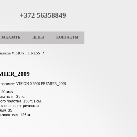
+372 56358849
ЗАКАЗАТЬ
ЦЕНЫ
КОНТАКТЫ
енажеры VISION FITNESS
MIER_2009
й эргометр VISION X6200 PREMIER_2009
20 км/ч.
игателя 3 л.с.
ого полотна 150*51 см.
наклона электрическая.
рамм 35
льзователя 135 кг