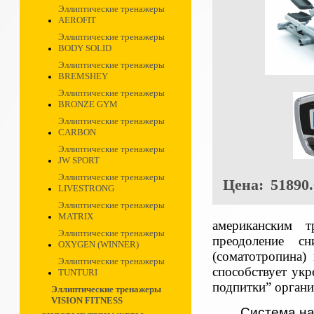
Эллиптические тренажеры
AEROFIT
Эллиптические тренажеры
BODY SOLID
Эллиптические тренажеры
BREMSHEY
Эллиптические тренажеры
BRONZE GYM
Эллиптические тренажеры
CARBON
Эллиптические тренажеры
JW SPORT
Эллиптические тренажеры
Цена:
51890.
LIVESTRONG
Эллиптические тренажеры
MATRIX
американским 
Эллиптические тренажеры
преодоление с
OXYGEN (WINNER)
(соматотропина) 
Эллиптические тренажеры
способствует ук
TUNTURI
подпитки” органи
Эллиптические тренажеры
VISION FITNESS
Система н