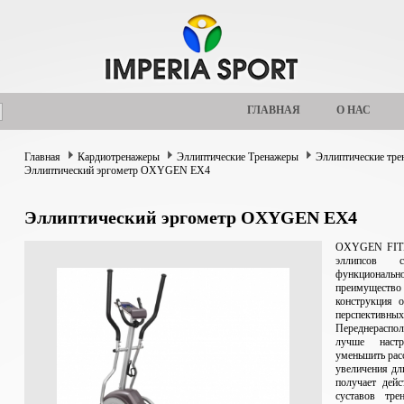
ГЛАВНАЯ
О НАС
Главная
Кардиотренажеры
Эллиптические Тренажеры
Эллиптические т
Эллиптический эргометр OXYGEN EX4
Эллиптический эргометр OXYGEN EX4
OXYGEN FITN
эллипсов 
функционал
преимущество 
конструкция 
перспективных
Переднераспо
лучше наст
уменьшить рас
увеличения дл
получает дей
суставов тр