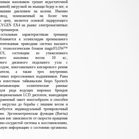
женным маховиком грешат недостаточной
анной) нагрузкой на мышцы бедер и ног, и
злишним давлением на колени. Именно
ривод, помноженный на более чем
ю цену, является основой лидирующего
XYGEN EX4 на рынке электромагнитных
 тренажеров.
тальным характеристикам тренажер
ближается к эллипсоидам премиального
атентованная приводная система высшего
 с технологическим блоком magicFLOW™
S, состоящим из утяжеленного
ванного маховика весом 10 кг.,
нтного дискового педального узла с
ходом, многожильного кевларового ремня
жителя, а также трех внутренних
венных впрессованных подшипников. Рама
на известным тайваньским бюро Sportech
абатывающим эллиптические рамные
 для ряда ведущих мировых брендов
функциональным LCD дисплеем, выводящим
граммный пакет многообразен и способен
й нагрузки до борьбы с лишним весом и
требуется индивидуальный тренировочный
мме. Эргонометрическая функция (Ватты)
ным вне зависимости от скорости вращения
чно-сосудистой системы к восстановлению,
льную информацию o состоянии организма.