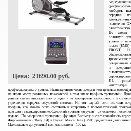
заднерасполо
(расфокусиров
наоборот, и
передний п
демократичну
положения O
эллиптических
По своим ос
вплотную при
уровня - зап
класса (EMS)
FRONT PLU
сбалансиро
трехкомпоне
реверсивным 
и преднатя
высококачест
Цена:
23690.00 руб.
спроектирова
E.L., разр
конструкции
профессионального уровня. Навигационная часть представлена цветным много
на экран массу различных показателей, в том числе профиль тренировки. Про
решить самый широкий спектр задач - от тренировки выносливости и силово
укрепления сердечно-сосудистой системы. На тот случай, если все-таки по
профиль, его можно легко составить и сохранить в пользовательской програ
позволяет зафиксировать необходимый уровень нагрузки – он останется постоян
педалей. По завершении тренировки функция Recovery оценит способность серде
Жироанализатор (Body Fat) и Индекс Массы Тела (BMI) предоставят дополните
Максимально допустимый вес пользователя - 150 кг.