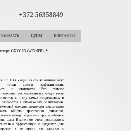
+372 56358849
ЗАКАЗАТЬ
ЦЕНЫ
КОНТАКТЫ
ренажеры OXYGEN (WINNER)
ESS EX4 - один из самых оптимальных
с точки зрения эффективности,
ьности и стоимости. Его главное
- маховик, расположенный спереди, такая
относится к числу самых современных и
 разработок в биомеханике эллипсоидов.
ложенный маховик позволяет значительно
роить общую траекторию движения,
стояние между педалями и проще добиться
ины шага. В конечном счете, пользователь
ствительно эффективную и щадящую для
енировку, в то время как эллипсы с