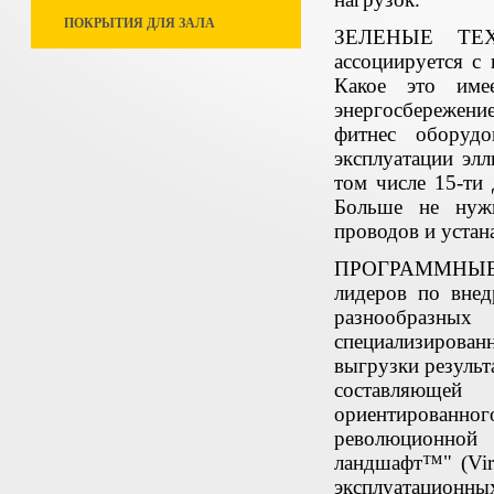
ПОКРЫТИЯ ДЛЯ ЗАЛА
ЗЕЛЕНЫЕ ТЕХН
ассоциируется с
Какое это име
энергосбережени
фитнес оборуд
эксплуатации эл
том числе 15-ти
Больше не нужн
проводов и устан
ПРОГРАММНЫЕ 
лидеров по вне
разнообразных
специализирован
выгрузки результ
составляющей 
ориентированн
революционной
ландшафт™" (Vir
эксплуатационн