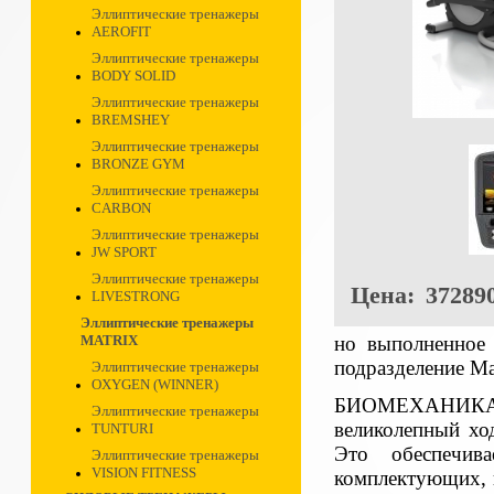
Эллиптические тренажеры
AEROFIT
Эллиптические тренажеры
BODY SOLID
Эллиптические тренажеры
BREMSHEY
Эллиптические тренажеры
BRONZE GYM
Эллиптические тренажеры
CARBON
Эллиптические тренажеры
JW SPORT
Эллиптические тренажеры
Цена:
372890
LIVESTRONG
Эллиптические тренажеры
но выполненное 
MATRIX
подразделение Ma
Эллиптические тренажеры
OXYGEN (WINNER)
БИОМЕХАНИКА. Э
Эллиптические тренажеры
великолепный хо
TUNTURI
Это обеспечив
Эллиптические тренажеры
VISION FITNESS
комплектующих, н