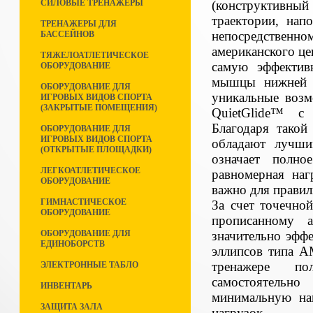
(конструктивный
СИЛОВЫЕ ТРЕНАЖЕРЫ
траектории, нап
ТРЕНАЖЕРЫ ДЛЯ
непосредственн
БАССЕЙНОВ
американского це
ТЯЖЕЛОАТЛЕТИЧЕСКОЕ
самую эффектив
ОБОРУДОВАНИЕ
мышцы нижней ч
ОБОРУДОВАНИЕ ДЛЯ
уникальные возм
ИГРОВЫХ ВИДОВ СПОРТА
(ЗАКРЫТЫЕ ПОМЕЩЕНИЯ)
QuietGlide™ с
Благодаря такой
ОБОРУДОВАНИЕ ДЛЯ
ИГРОВЫХ ВИДОВ СПОРТА
обладают лучши
(ОТКРЫТЫЕ ПЛОЩАДКИ)
означает полно
ЛЕГКОАТЛЕТИЧЕСКОЕ
равномерная наг
ОБОРУДОВАНИЕ
важно для прави
ГИМНАСТИЧЕСКОЕ
За счет точечно
ОБОРУДОВАНИЕ
прописанному а
значительно эффе
ОБОРУДОВАНИЕ ДЛЯ
ЕДИНОБОРСТВ
эллипсов типа A
тренажере пол
ЭЛЕКТРОННЫЕ ТАБЛО
самостоятельно
ИНВЕНТАРЬ
минимальную на
ЗАЩИТА ЗАЛА
нагрузок.