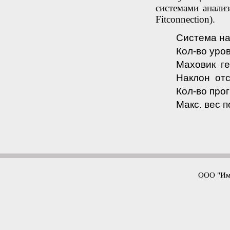
системами анализ
Fitconnection).
Система н
Кол-во уров
Маховик ге
Наклон отс
Кол-во прог
Макс. вес п
ООО "Имп