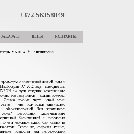
+372 56358849
ЗАКАЗАТЬ
ЦЕНЫ
КОНТАКТЫ
енажеры MATRIX
Эллиптический
е эргометры с изменяемой длиной шага и
Matrix серии "A" 2012 года – еще один шаг
HNSON на пути создания совершенного
колько это получилось – судить, конечно,
м. Однако главная черта новой серии
сейчас – она получилась удивительно
и сбалансированной. Чем запомнилась
серия? Безусловно, харизматичным
овершенной биомеханикой и передовым
 то есть основной акцент был сделан на
ьзователя. Теперь же, сохраняя лучшее,
ьезно поработал над потребностями