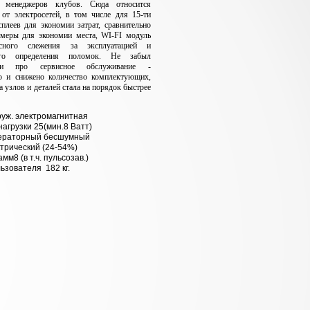
и менеджеров клубов. Сюда относится
 от электросетей, в том числе для 15-ти
леев для экономии затрат, сравнительно
змеры для экономии места, WI-FI модуль
сного слежения за эксплуатацией и
кого определения поломок. Не забыл
 про сервисное обслуживание -
о и снижено количество комплектующих,
а узлов и деталей стала на порядок быстрее
руж. электромагнитная
нагрузки 25(мин.8 Ватт)
ераторный бесшумный
трический (24-54%)
мм8 (в т.ч. пульсозав.)
льзователя 182 кг.