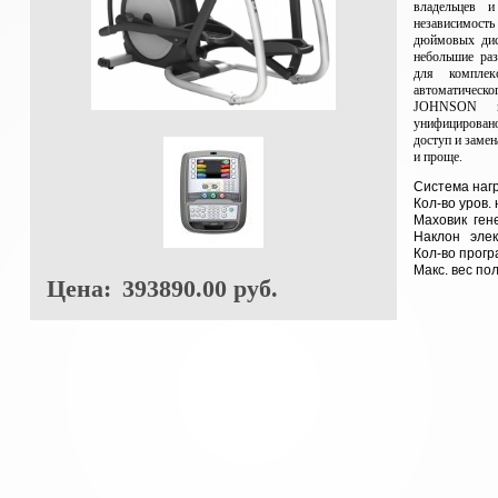
владельцев 
независимость
дюймовых дисп
небольшие ра
для комплек
автоматичес
JOHNSON и
унифицирован
доступ и замен
и проще.
Система наг
Кол-во уров. 
Маховик ген
Наклон элек
Кол-во програ
Макс. вес по
Цена:
393890.00 руб.