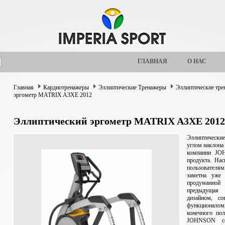
ГЛАВНАЯ
О НАС
Главная
Кардиотренажеры
Эллиптические Тренажеры
Эллиптические тр
эргометр MATRIX A3XE 2012
Эллиптический эргометр MATRIX A3XE 2012
Эллиптически
углом наклона 
компании JO
продукта. Нас
пользователя
заметна уже 
продуманной 
предыдущая 
дизайном, с
функционалом,
конечного пол
JOHNSON сер