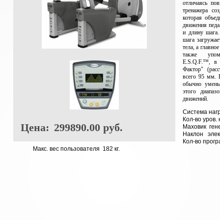
отличаясь по
тренажера соз
которая объед
движения педа
и длину шага
шага загружае
тела, а главно
также упом
E.S.Q.F.™, в
Фактор" (рас
всего 95 мм. 
обычно умень
этого диапаз
движений.
Система наг
Кол-во уров. 
Цена:
299890.00 руб.
Маховик ген
Наклон элект
Кол-во програ
Макс. вес пользователя 182 кг.