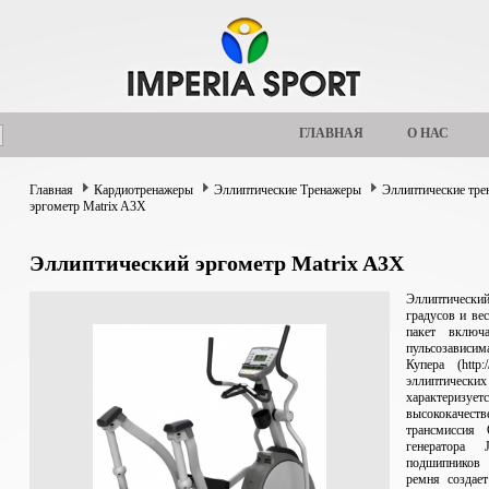
ГЛАВНАЯ
О НАС
Главная
Кардиотренажеры
Эллиптические Тренажеры
Эллиптические тр
эргометр Matrix A3Х
Эллиптический эргометр Matrix A3Х
Эллиптический
градусов и ве
пакет включ
пульсозависим
Купера (http:/
эллиптическ
характериз
высококачест
трансмиссия 
генератора 
подшипников
ремня создае