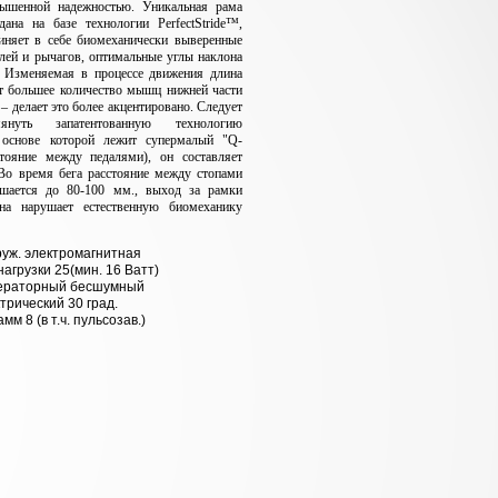
вышенной надежностью. Уникальная рама
дана на базе технологии PerfectStride™,
иняет в себе биомеханически выверенные
лей и рычагов, оптимальные углы наклона
. Изменяемая в процессе движения длина
т большее количество мышц нижней части
е – делает это более акцентировано. Следует
януть запатентованную технологию
 основе которой лежит супермалый "Q-
стояние между педалями), он составляет
Во время бега расстояние между стопами
шается до 80-100 мм., выход за рамки
она нарушает естественную биомеханику
руж. электромагнитная
нагрузки 25(мин. 16 Ватт)
ераторный бесшумный
рический 30 град.
мм 8 (в т.ч. пульсозав.)