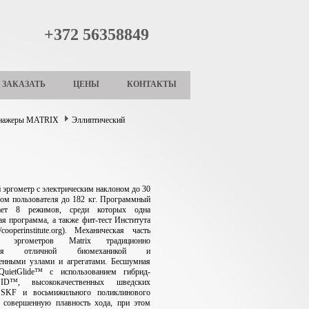
+372 56358849
ЗАКАЗАТЬ
ЦЕНЫ
КОНТАКТЫ
енажеры MATRIX
Эллиптический
 эргометр с электрическим наклоном до 30
сом пользователя до 182 кг. Программный
ает 8 режимов, среди которых одна
ая программа, а также фит-тест Института
/cooperinstitute.org). Механическая часть
их эргометров Matrix традиционно
уется отличной биомеханикой и
венными узлами и агрегатами. Бесшумная
QuietGlide™ с использованием гибрид-
JID™, высококачественных шведских
 SKF и восьмижильного поликлинового
т совершенную плавность хода, при этом