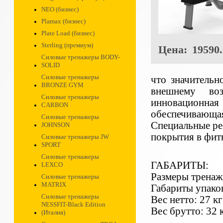
NEO (бизнес)
Plamax (бизнес)
Plate Load (бизнес)
Sterling (премиум)
Цена:
19590.
Силовые тренажеры BODY-
SOLID
Силовые тренажеры
что значительн
BRONZE GYM
внешнему воз
Силовые тренажеры
инновационн
CARBON
обеспечивающая
Силовые тренажеры
Специальные ре
JOHNSON
покрытия в фитн
Силовые тренажеры JW
SPORT
Силовые тренажеры
ГАБАРИТЫ:
LEXCO
Размеры тренаж
Силовые тренажеры
MATRIX
Габариты упако
Силовые тренажеры
Вес нетто: 27 кг
NESSFIT-Black Edition
Вес брутто: 32 
(Италия)