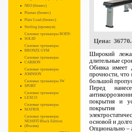
NEO (бизнес)
Plamax (бизнес)
Plate Load (бизнес)
Sterling (премиум)
Силовые тренажеры BODY-
SOLID
Цена:
36770.
Силовые тренажеры
BRONZE GYM
Широкий лежа
Силовые тренажеры
длительные срок
CARBON
Обивка имеет 
Силовые тренажеры
прочности, что 
JOHNSON
большой пропус
Силовые тренажеры JW
SPORT
Перед нанесе
Силовые тренажеры
антикоррозионн
LEXCO
покрытия и ус
Силовые тренажеры
покрытия и
MATRIX
электростатиче
Силовые тренажеры
основой и долго
NESSFIT-Black Edition
(Италия)
Опционально – 