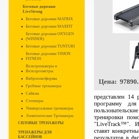
Беговые дорожки
LiveStrong
Беговые дорожки MATRIX
Беговые дорожки MAXFIT
Беговые дорожки OXYGEN
(WINNER)
Беговые дорожки TUNTURI
Беговые дорожки VISION
FITNESS
Велотренажеры и
Велоэргометры
Виброплатформы
Цена:
97890.
Гребные тренажеры
Сайклы
представлен 14
Степперы
программу для
Универсальные тренажеры
пользовательски
Эллиптические Тренажеры
тренировки пом
"LiveTrack™". И
СИЛОВЫЕ ТРЕНАЖЕРЫ
ставят конкретн
ТРЕНАЖЕРЫ ДЛЯ
результатов в фи
БАССЕЙНОВ