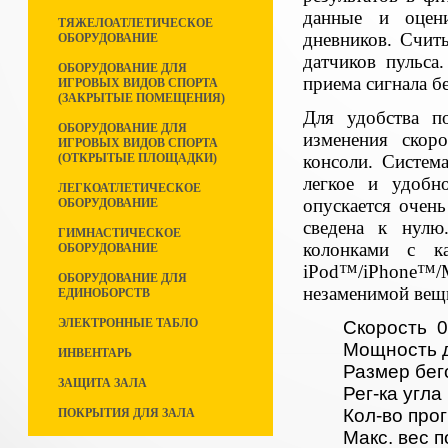
данные и оцен
ТЯЖЕЛОАТЛЕТИЧЕСКОЕ
дневников. Счит
ОБОРУДОВАНИЕ
датчиков пульса
ОБОРУДОВАНИЕ ДЛЯ
приема сигнала б
ИГРОВЫХ ВИДОВ СПОРТА
(ЗАКРЫТЫЕ ПОМЕЩЕНИЯ)
Для удобства п
ОБОРУДОВАНИЕ ДЛЯ
изменения скор
ИГРОВЫХ ВИДОВ СПОРТА
консоли. Систем
(ОТКРЫТЫЕ ПЛОЩАДКИ)
легкое и удобн
ЛЕГКОАТЛЕТИЧЕСКОЕ
опускается очень
ОБОРУДОВАНИЕ
сведена к нулю.
ГИМНАСТИЧЕСКОЕ
колонками с к
ОБОРУДОВАНИЕ
iPod™/iPhone™/
ОБОРУДОВАНИЕ ДЛЯ
незаменимой вещь
ЕДИНОБОРСТВ
ЭЛЕКТРОННЫЕ ТАБЛО
Скорость 0.8
Мощность д
ИНВЕНТАРЬ
Размер бег
ЗАЩИТА ЗАЛА
Рег-ка угла
Кол-во прог
ПОКРЫТИЯ ДЛЯ ЗАЛА
Макс. вес п