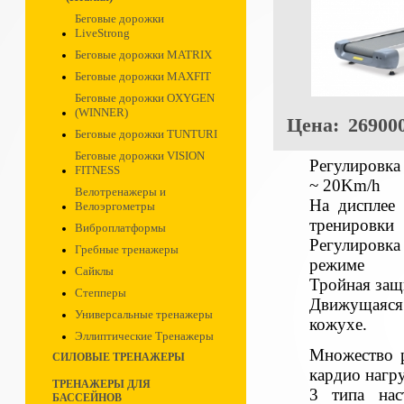
Беговые дорожки
LiveStrong
Беговые дорожки MATRIX
Беговые дорожки MAXFIT
Беговые дорожки OXYGEN
(WINNER)
Цена:
269000
Беговые дорожки TUNTURI
Беговые дорожки VISION
Регулировка
FITNESS
~ 20Km/h
Велотренажеры и
На дисплее 
Велоэргометры
тренировки
Виброплатформы
Регулировка
Гребные тренажеры
режиме
Сайклы
Тройная защ
Степперы
Движущаяся
Универсальные тренажеры
кожухе.
Эллиптические Тренажеры
Множество р
СИЛОВЫЕ ТРЕНАЖЕРЫ
кардио нагру
ТРЕНАЖЕРЫ ДЛЯ
3 типа на
БАССЕЙНОВ