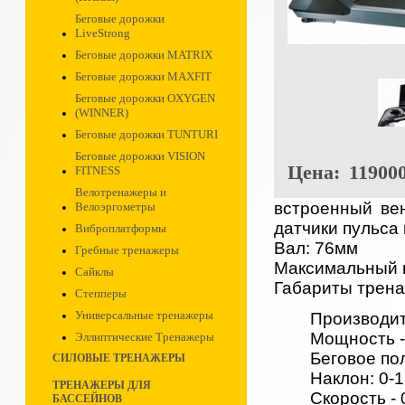
Беговые дорожки
LiveStrong
Беговые дорожки MATRIX
Беговые дорожки MAXFIT
Беговые дорожки OXYGEN
(WINNER)
Беговые дорожки TUNTURI
Беговые дорожки VISION
Цена:
119000
FITNESS
Велотренажеры и
встроенный вен
Велоэргометры
датчики пульса 
Виброплатформы
Ва
Гребные тренажеры
Максимальн
Сайклы
Габариты трена
Степперы
Универсальные тренажеры
Производит
Мощность - 
Эллиптические Тренажеры
Беговое по
СИЛОВЫЕ ТРЕНАЖЕРЫ
Наклон: 0-
ТРЕНАЖЕРЫ ДЛЯ
Скорость - 
БАССЕЙНОВ