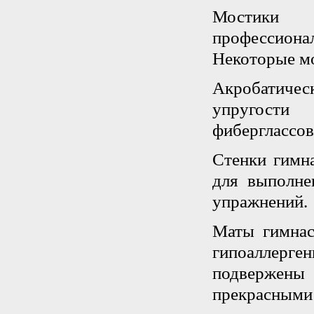
Мостики 
профессион
Некоторые м
Акробатиче
упругости
фиберглассо
Стенки гимн
для выполн
упражнений.
Маты гимнас
гипоаллерге
подвержены
прекрасными 