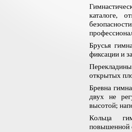
Гимнастичес
каталоге, о
безопаснос
профессионал
Брусья гимн
фиксации и з
Перекладины
открытых пл
Бревна гимна
двух не рег
высотой; нап
Кольца ги
повышенной с