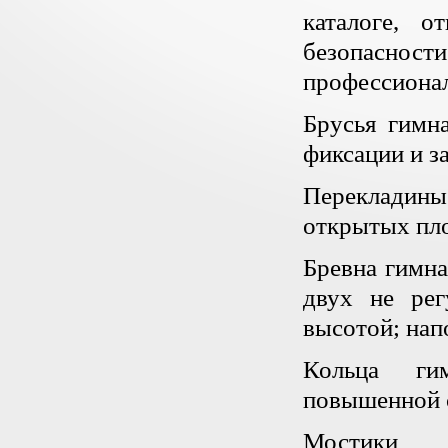
каталоге, о
безопаснос
профессионал
Брусья гимн
фиксации и з
Перекладины
открытых пл
Бревна гимна
двух не рег
высотой; нап
Кольца ги
повышенной с
Мостики 