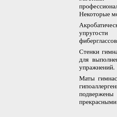
профессион
Некоторые м
Акробатиче
упругости
фиберглассо
Стенки гимн
для выполн
упражнений.
Маты гимнас
гипоаллерге
подвержены
прекрасными 