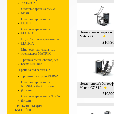
JOHNSON
Силовые тренажеры JW
SPORT
Силовые тренажеры
LEXCO
Силовые тренажеры
Независимая верхняя 
MATRIX
Matrix G7 S33
Грузоблочные тренажеры
210890
MATRIX
Многофункциональные
тренажеры MATRIX
Тренажеры на свободных
весах MATRIX
Тренажеры серии G7
Тренажеры серии VERSA
Силовые тренажеры
Независимый баттерф
NESSFIT-Black Edition
Matrix G7 S12
(Италия)
210890
Силовые тренажеры TECA
(Италия)
ТРЕНАЖЕРЫ ДЛЯ
БАССЕЙНОВ