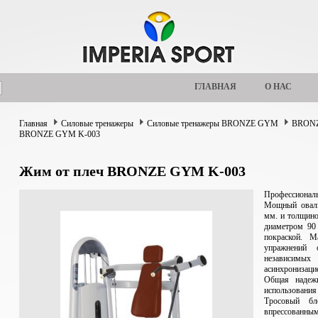
ГЛАВНАЯ
О НАС
Главная
Силовые тренажеры
Силовые тренажеры BRONZE GYM
BRONZ
BRONZE GYM K-003
Жим от плеч BRONZE GYM K-003
Профессиональ
Мощный оваль
мм. и толщино
диаметром 90
покраской. М
упражнений 
независимы
асинхронизаци
Общая надежн
использования
Тросовый бл
впрессова