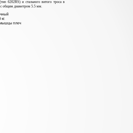
тип 6202RS) и стального витого троса в
с общим диаметром 5.5 мм.
очный
 кг.
 мышцы плеч