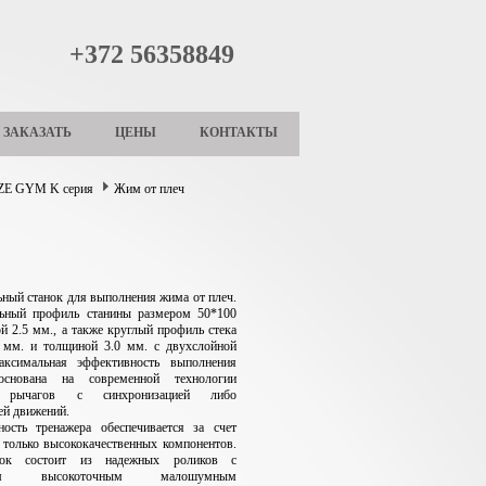
+372 56358849
ЗАКАЗАТЬ
ЦЕНЫ
КОНТАКТЫ
E GYM K серия
Жим от плеч
ный станок для выполнения жима от плеч.
ный профиль станины размером 50*100
й 2.5 мм., а также круглый профиль стека
 мм. и толщиной 3.0 мм. с двухслойной
аксимальная эффективность выполнения
основана на современной технологии
х рычагов с синхронизацией либо
ей движений.
ость тренажера обеспечивается за счет
 только высококачественных компонентов.
ок состоит из надежных роликов с
нным высокоточным малошумным